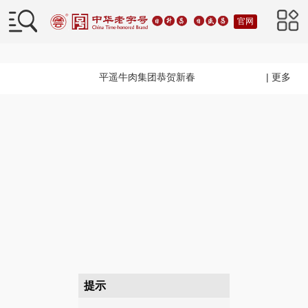
官网
平遥牛肉集团恭贺新春
| 更多
提示