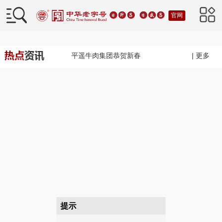
官网
平遥牛肉集团恭贺新春
| 更多
提示