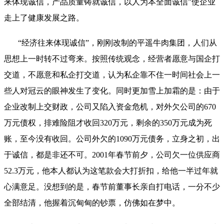
来体现诚信，产品质量铸就诚信，以人为本全面诚信”使企业
走上了健康发展之路。
“经济往来体现诚信”，刚刚改制的平遥牛肉集团，人们从
思想上一时转不过弯来。按照传统观念，经营者愿意与国企打
交道，不愿意和私企打交道，认为私企靠不住一时间社会上一
些人对冠云的眼神发生了变化。同时更加雪上加霜的是：由于
企业改制上交财政，公司又陷入资金危机，对外欠公司的670
万元债权，排难险阻才收回320万元，剩余的350万元成为死
账，至今没有收回。公司外欠的1090万元债务，立身之初，出
于诚信，都是非还不可。2001年春节前夕，公司欠一位供应商
52.3万元，他本人都认为这笔款会大打折扣，给他一半过年就
心满意足。没想到的是，春节前董事长亲自打电话，一分不少
全部结清，他握着沉甸甸的钞票，仿佛如在梦中。