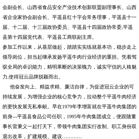
会副会长、山西省食品安全产业技术创新联盟副理事长、山西
省企业家协会副会长、平遥县红十字会常务理事，平遥县十一
届、十二届、十三届政协委员、平遥县十四届政协常委,平遥
县第十四届党代表、平遥县工商联副主席。
参加工作以来，从基层做起，踏踏实实练就基本功，稳步走上
领导岗位，担当起继承发扬平遥牛肉行业经济的重担。凭着驾
驭全局的卓识能力，精明果断的决策魄力，诚实守信的人格魅
力,使得冠云品牌脱颖而出。
他奋发向上、精益求精、廉洁自律，为促进冠云企业的可
持续发展，为增强企业的核心竞争力，拉动整个平遥牛肉经济
的更快发展无私奉献。早在1979年李增富就在平遥牛肉集团的
前身---平遥县食品公司任职，1995年牛肉集团成立，便跟随董
事长雷秉义一起打天下，带领牛肉集团实行改制、职工身份双
退出改革，扩建规模、建设…………