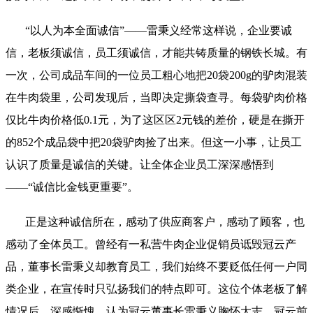
“以人为本全面诚信”——雷秉义经常这样说，企业要诚
信，老板须诚信，员工须诚信，才能共铸质量的钢铁长城。有
一次，公司成品车间的一位员工粗心地把20袋200g的驴肉混装
在牛肉袋里，公司发现后，当即决定撕袋查寻。每袋驴肉价格
仅比牛肉价格低0.1元，为了这区区2元钱的差价，硬是在撕开
的852个成品袋中把20袋驴肉捡了出来。但这一小事，让员工
认识了质量是诚信的关键。让全体企业员工深深感悟到
——“诚信比金钱更重要”。
正是这种诚信所在，感动了供应商客户，感动了顾客，也
感动了全体员工。曾经有一私营牛肉企业促销员诋毁冠云产
品，董事长雷秉义却教育员工，我们始终不要贬低任何一户同
类企业，在宣传时只弘扬我们的特点即可。这位个体老板了解
情况后，深感惭愧，认为冠云董事长雷秉义胸怀大志，冠云前