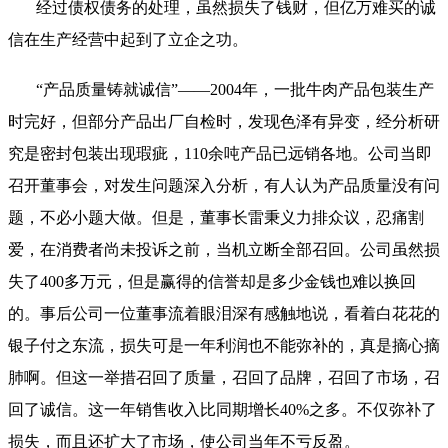
经过债权债务的处理，虽然损失了钱财，但亿万难买的诚
信在生产经营中起到了立企之功。
“产品质量铸就诚信”——2004年，一批牛肉产品包装生产
时完好，但部分产品出厂自检时，发现色泽有异变，经分析研
究是密封包装出现瑕疵，110余吨产品已远销各地。公司当即
召开董事会，对发生问题深入分析，有人认为产品质量没有问
题，不必小题大做。但是，董事长雷秉义力排众议，忍痛割
爱，在消费者尚未投诉之前，当机立断全部召回。公司虽然损
失了400多万元，但是赢得的信誉却是多少金钱也难以换回
的。事后公司一位董事流着眼泪深有感触地说，看着白花花的
银子付之东流，损失可是一年利润也不能弥补的，真是摘心摘
肺啊。但这一举措召回了质量，召回了品牌，召回了市场，召
回了诚信。这一年销售收入比同期增长40%之多。不仅弥补了
损失，而且还扩大了市场，使公司当年不亏反盈。