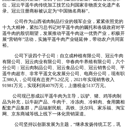
位，冠云平遥牛肉传统加工技艺位列国家非物质文化遗产名
录。冠云注册商标被认定为
“
中国驰名商标
”
。
公司作为山西省肉制品行业的领军企业，紧紧依照党的
十九大精神，紧扣习总书记对平遥牛肉的嘱托和各级政府对平
遥牛肉的殷切期望，发展推动平遥牛肉这一优势产业，积极开
展
“
营销年
”
活动，实施平遥牛肉产业链延伸，带动农户共同富
裕。
公司下设四个子公司：自立成种植有限公司、冠云牛肉
有限公司、冠云肉业有限公司、华春肉牛养殖有限公司，六个
分公司：冠云肉制品公司、冠云食品公司、冠云销售公司、平
遥牛肉超市、非常平遥文化发展分公司、电商分公司，现有职
工
980人，公司现有总资产5.2亿元，2021年实现销售收入
91981万元，实现利润4079万元，上缴税金5137万元。
公司现已形成以平遥牛肉为主导，以驴、猪、鸡等肉制
品为补充，以牛副产品、牛肉干、冷冻肉、冷鲜肉、食用菌相
配套产品集群，产品辐射民航、高铁、沃尔玛、家乐福、淘宝
网、京东商城等线上线下一体化营销渠道。
公司坚持以创新发展为主题，
“
继承发扬传统工艺，巩